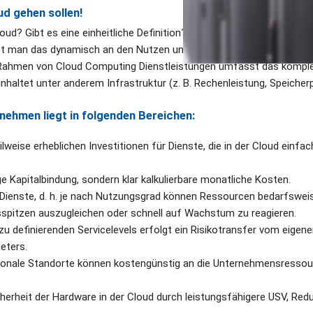
ud gehen sollen!
oud? Gibt es eine einheitliche Definition? 
et man das dynamisch an den Nutzen und Abrechnen von IT-Dienstlei
 Rahmen von Cloud Computing Dienstleistungen umfasst das komple
nhaltet unter anderem Infrastruktur (z. B. Rechenleistung, Speicherp
rnehmen liegt in folgenden Bereichen:
lweise erheblichen Investitionen für Dienste, die in der Cloud einfac
ge Kapitalbindung, sondern klar kalkulierbare monatliche Kosten.
r Dienste, d. h. je nach Nutzungsgrad können Ressourcen bedarfswei
spitzen auszugleichen oder schnell auf Wachstum zu reagieren.
 zu definierenden Servicelevels erfolgt ein Risikotransfer vom eigen
eters.
ionale Standorte können kostengünstig an die Unternehmensressou
herheit der Hardware in der Cloud durch leistungsfähigere USV, Redu