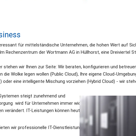
siness
teressant für mittelständische Unternehmen, die hohen Wert auf Siche
 Im Rechenzentrum der Wortmann AG in Hüllhorst, eine Dreiviertel Stu
 stehen wir Ihnen zur Seite: Wir beraten, konfigurieren und betreue
in die Wolke legen wollen (Public Cloud), Ihre eigene Cloud-Umgebun
 oder eine intelligente Mischung vorziehen (Hybrid Cloud) - wir steh
-Systemen steigt zunehmend und 
orgung  wird für Unternehmen immer wichtiger. Die Netzinfrastruktur
ren verändert. IT-Leistungen können heute kostengünstig und bedar
ieten wir professionelle IT-Dienstleistungen aus der Wolke – in allen