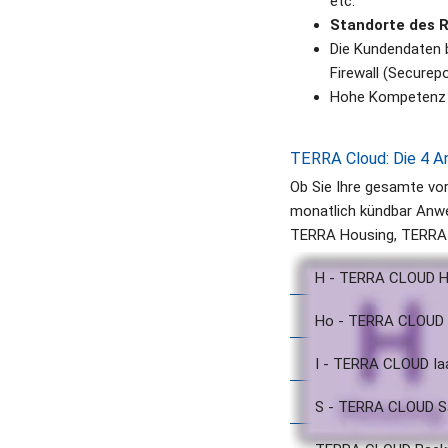
etc.
Standorte des 
Die Kundendaten b
Firewall (Securepo
Hohe Kompetenz im
TERRA Cloud: Die 4 A
Ob Sie Ihre gesamte vo
monatlich kündbar Anwen
TERRA Housing, TERRA H
H - TERRA CLOUD H
Ho - TERRA CLOUD 
I - TERRA CLOUD Ia
S - TERRA CLOUD S